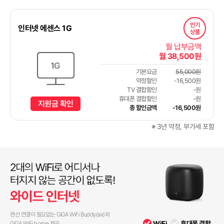
인기
인터넷 에센스 1G
상품
월 납부금액
월 38,500원
기본요금
55,000원
약정할인
-16,500원
TV 결합할인
-원
휴대폰 결합할인
-원
지원금 확인
총 할인금액
-16,500원
※ 3년 약정, 부가세 포함
랜선 연결이 필요없는 GiGA WiFi Buddy(ax)와
WiFi
휴대폰 결합
GiGA WiFi home 제공