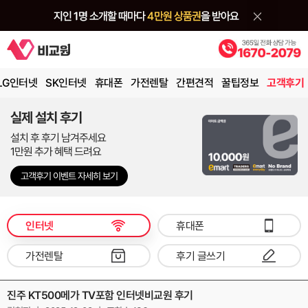
LG인터넷
SK인터넷
휴대폰
가전렌탈
간편견적
꿀팁정보
고객후기
실제 설치 후기
설치 후 후기 남겨주세요
1만원 추가 혜택 드려요
고객후기 이벤트 자세히 보기
인터넷
휴대폰
가전렌탈
후기 글쓰기
진주 KT500메가 TV포함 인터넷비교원 후기