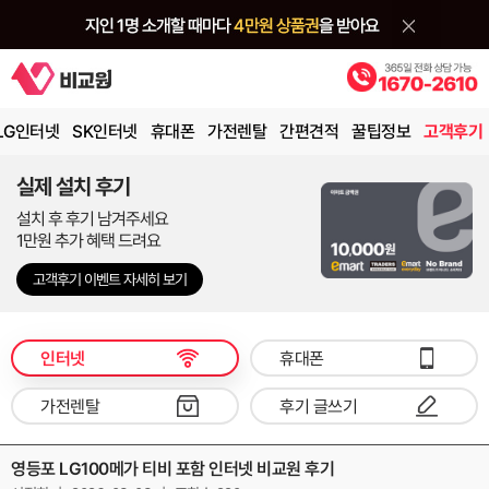
LG인터넷
SK인터넷
휴대폰
가전렌탈
간편견적
꿀팁정보
고객후기
실제 설치 후기
설치 후 후기 남겨주세요
1만원 추가 혜택 드려요
고객후기 이벤트 자세히 보기
인터넷
휴대폰
가전렌탈
후기 글쓰기
영등포 LG100메가 티비 포함 인터넷 비교원 후기