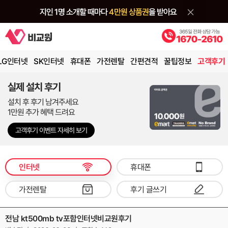
LG인터넷
SK인터넷
휴대폰
가전렌탈
간편견적
꿀팁정보
고객후기
실제 설치 후기
설치 후 후기 남겨주세요
1만원 추가 혜택 드려요
고객후기 이벤트 자세히 보기
인터넷
휴대폰
가전렌탈
후기 글쓰기
전남 kt500mb tv포함인터넷비교원후기