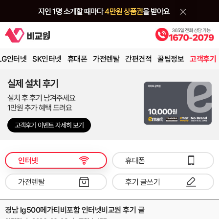
LG인터넷
SK인터넷
휴대폰
가전렌탈
간편견적
꿀팁정보
고객후기
실제 설치 후기
설치 후 후기 남겨주세요
1만원 추가 혜택 드려요
고객후기 이벤트 자세히 보기
인터넷
휴대폰
가전렌탈
후기 글쓰기
경남 lg500메가티비포함 인터넷비교원 후기 글