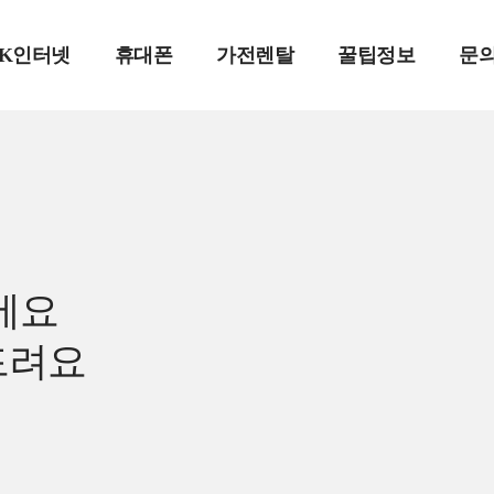
SK인터넷
휴대폰
가전렌탈
꿀팁정보
문
에요
드려요