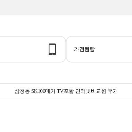
가전렌탈
삼청동 SK100메가 TV포함 인터넷비교원 후기