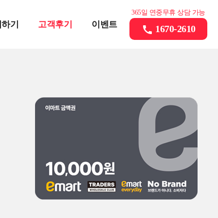
365일 연중무휴 상담 가능
의하기
고객후기
이벤트
1670-2610
call