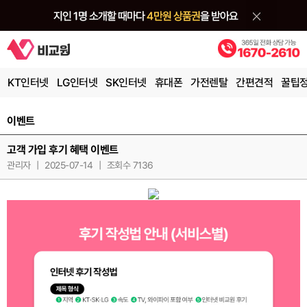
KT인터넷
LG인터넷
SK인터넷
휴대폰
가전렌탈
간편견적
꿀팁
이벤트
고객 가입 후기 혜택 이벤트
관리자
|
2025-07-14
|
조회수 7136