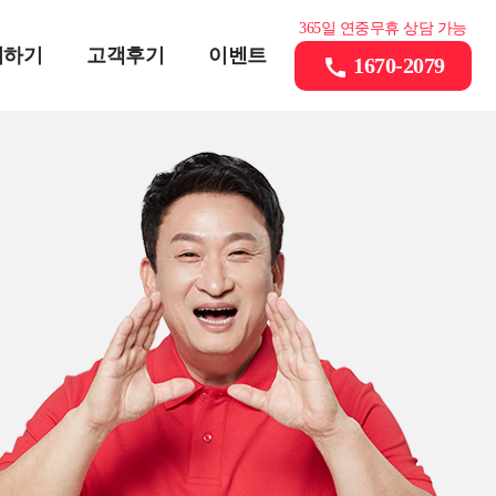
365일 연중무휴 상담 가능
의하기
고객후기
이벤트
1670-2079
call