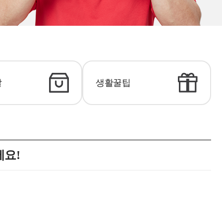
탈
생활꿀팁
세요!