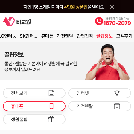
LG인터넷
SK인터넷
휴대폰
가전렌탈
간편견적
꿀팁정보
고객후기
꿀팁정보
통신 · 렌탈은 기본이에요 생활에 꼭 필요한
정보까지 알려드려요
전체보기
인터넷
휴대폰
가전렌탈
생활꿀팁