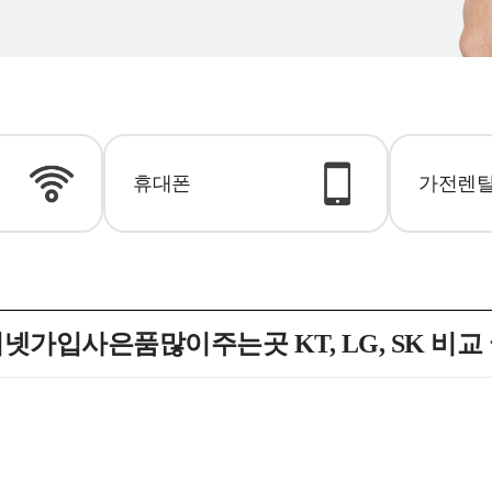
휴대폰
가전렌
넷가입사은품많이주는곳 KT, LG, SK 비교