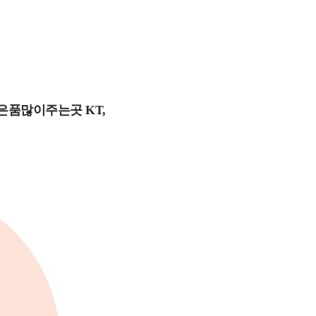
품많이주는곳 KT,