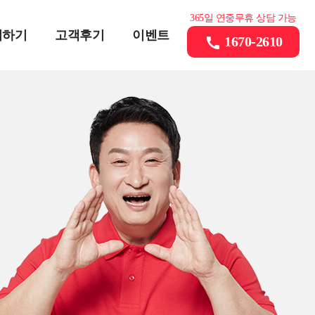
365일 연중무휴 상담 가능
의하기
고객후기
이벤트
1670-2610
call