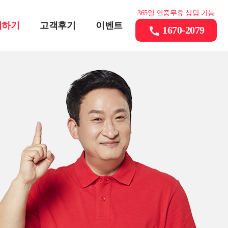
365일 연중무휴 상담 가능
의하기
고객후기
이벤트
1670-2079
call