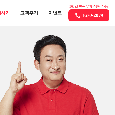
365일 연중무휴 상담 가능
의하기
고객후기
이벤트
1670-2079
call