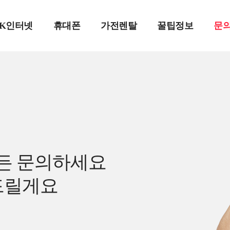
SK인터넷
휴대폰
가전렌탈
꿀팁정보
문
든 문의하세요
드릴게요