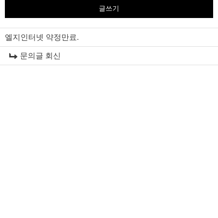
글쓰기
엘지인터넷 약정만료.
문의글 회신