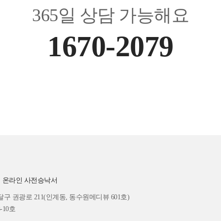
365일 상담 가능해요
1670-2079
ㅣ
온라인 사전승낙서
 권광로 211(인계동, 동수원메디뷰 601호)
-10호