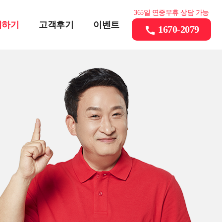
365일 연중무휴 상담 가능
의하기
고객후기
이벤트
1670-2079
call