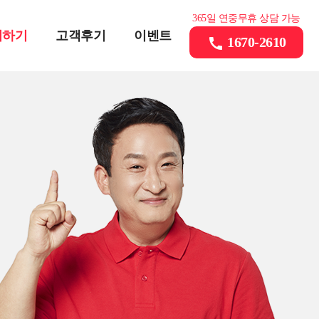
365일 연중무휴 상담 가능
의하기
고객후기
이벤트
1670-2610
call