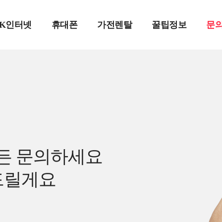
SK인터넷
휴대폰
가전렌탈
꿀팁정보
문
든 문의하세요
드릴게요